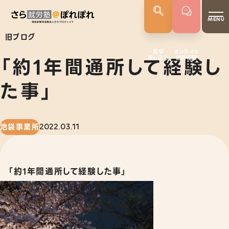
MENU
旧ブログ
見学
オンライン
「約1年間通所して経験し
申し込み
無料相談
さらぽれについて
就労実績
た事」
代表者あいさつ
さらぽれの歴史
池袋事業所
2022.03.11
サービス
就労移行支援
「約1年間通所して経験した事」
就労定着支援
若年者就労支援
企業向けサービス