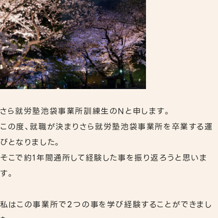
リワークプログラム
相談支援
事業所案内
下北沢事業所
秋葉原事業所
さら就労塾池袋事業所訓練生のNと申します。
職員紹介
この度、就職が決まりさら就労塾池袋事業所を卒業する運
びとなりました。
よくあるご質問
そこで約1年間通所して経験した事を振り返ろうと思いま
す。
私はこの事業所で2つの事を学び経験することができまし