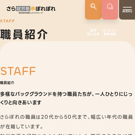
MENU
STAFF
職員紹介
見学
オンライン
申し込み
無料相談
さらぽれについて
就労実績
代表者あいさつ
STAFF
さらぽれの歴史
職員紹介
サービス
多様なバックグラウンドを持つ職員たちが、
一人ひとりにじっ
就労移行支援
くりと向きあいます
就労定着支援
さらぽれの職員は20代から50代まで、幅広い年代の職員
若年者就労支援
が在籍しています。
企業向けサービス