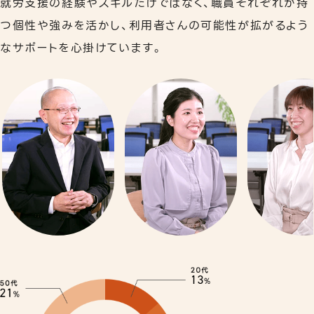
就労支援の経験やスキルだけではなく、職員それぞれが持
リワークプログラム
つ個性や強みを活かし、利用者さんの可能性が拡がるよう
なサポートを心掛けています。
相談支援
事業所案内
下北沢事業所
秋葉原事業所
職員紹介
よくあるご質問