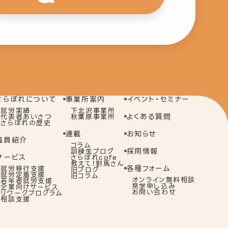
さらぽれについて
事業所案内
イベント・セミナー
就労実績
下北沢事業所
よくある質問
代表者あいさつ
秋葉原事業所
さらぽれの歴史
連載
お知らせ
職員紹介
コラム
採用情報
訓練生ブログ
サービス
さらぽれcafe
教えて！對馬さん
各種フォーム
就労移行支援
旧ブログ
就労定着支援
旧コラム
オンライン無料相談
若年者就労支援
見学申し込み
企業向けサービス
お問い合わせ
リワークプログラム
相談支援