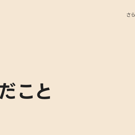
さ
就労実績
だこと
代表者あ
さらぽれ