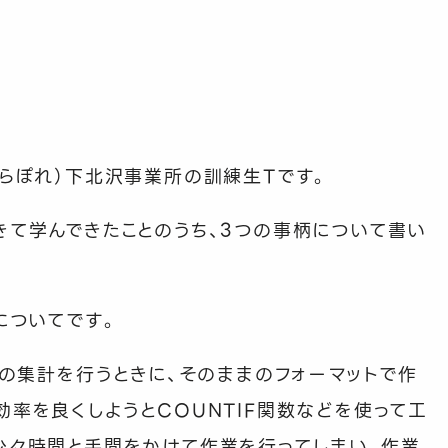
さらぽれ）下北沢事業所の訓練生
T
です。
きて学んできたことのうち、
3
つの事柄について書い
についてです。
の集計を行うときに、そのままのフォーマットで作
効率を良くしようと
COUNTIF
関数などを使って工
少々時間と手間をかけて作業を行ってしまい、作業