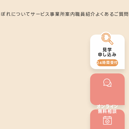
らぽれについて
サービス
事業所案内
職員紹介
よくあるご質問
就労移行支援
下北沢事業所
見学
申し込み
24時間受付
いさつ
就労定着支援
秋葉原事業所
オンライン
無料相談
24時間受付
の歴史
若年者就労支援