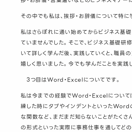
拶・お辞儀・言葉遣いなどのビジネスマナー
その中でも私は、挨拶・お辞儀について特に
私はさらぽれに通い始めてからビジネス基
ていませんでした。そこで、ビジネス基礎研
いて詳しく学んだ後、実践していくと、職員
嬉しく思いました。今でも学んだことを実践
3
つ目は
Word
・
Excel
についてです。
私は今までの経験で
Word
・
Excel
について
練した時にタブやインデントといった
Word
な関数など、まだまだ知らないことがたくさ
の形式といった実際に事務仕事を通してどの