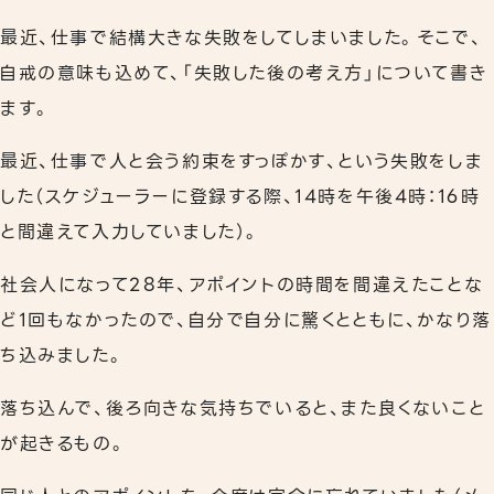
リワークプログラム
最近、仕事で結構大きな失敗をしてしまいました。そこで、
自戒の意味も込めて、「失敗した後の考え方」について書き
相談支援
ます。
事業所案内
最近、仕事で人と会う約束をすっぽかす、という失敗をしま
下北沢事業所
した（スケジューラーに登録する際、14時を午後4時：16時
秋葉原事業所
と間違えて入力していました）。
社会人になって28年、アポイントの時間を間違えたことな
職員紹介
ど1回もなかったので、自分で自分に驚くとともに、かなり落
よくあるご質問
ち込みました。
落ち込んで、後ろ向きな気持ちでいると、また良くないこと
が起きるもの。