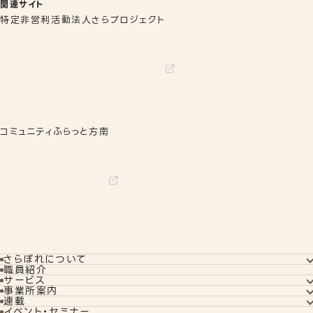
関連サイト
特定非営利活動法人さらプロジェクト
コミュニティふらっと方南
さらぽれについて
さらぽれについてTOP
職員紹介
就労実績
サービス
代表者あいさつ
サービスTOP
事業所案内
さらぽれの歴史
就労移行支援
事業所案内TOP
連載
就労定着支援
下北沢事業所
コラム
イベント・セミナー