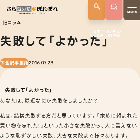
MENU
旧コラム
見学
オンライン
失敗して「よかった」
申し込み
無料相談
さらぽれについて
就労実績
代表者あいさつ
下北沢事業所
2016.07.28
さらぽれの歴史
失敗して「よかった」
サービス
就労移行支援
あなたは、最近なにか失敗をしましたか？
就労定着支援
私は、結構失敗する方だと思っています。「家族に頼まれた
若年者就労支援
買い物を忘れた！」といった小さな失敗から、人に言えない
ような恥ずかしい失敗、大きな失敗まで様々あります。
企業向けサービス