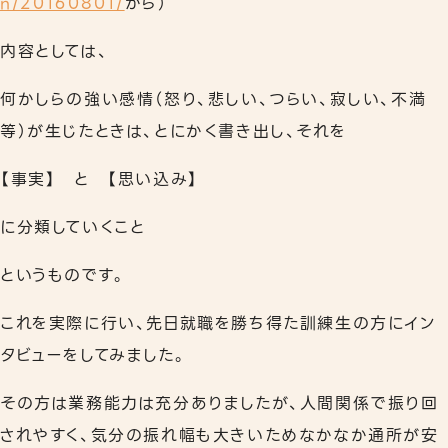
n/20160801/
から）
リワークプログラム
内容としては、
相談支援
何かしらの強い感情（怒り、悲しい、つらい、寂しい、不満
等）が生じたときは、とにかく書き出し、それを
事業所案内
下北沢事業所
【事実】 と 【思い込み】
秋葉原事業所
に分類していくこと
職員紹介
というものです。
よくあるご質問
これを実際に行い、先日就職を勝ち得た訓練生の方にイン
タビューをしてみました。
その方は業務能力は充分ありましたが、人間関係で振り回
されやすく、気分の振れ幅も大きいためなかなか通所が安