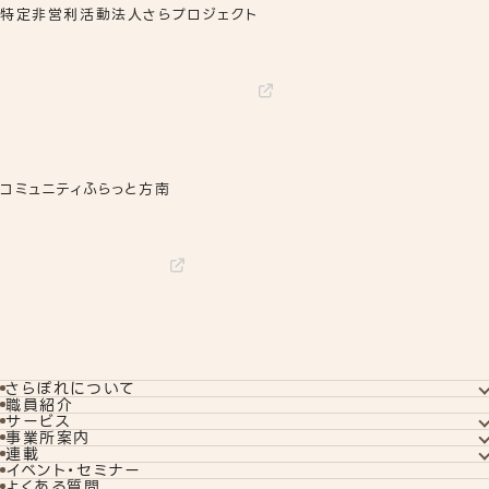
特定非営利活動法人さらプロジェクト
コミュニティふらっと方南
さらぽれについて
さらぽれについてTOP
職員紹介
就労実績
サービス
代表者あいさつ
サービスTOP
事業所案内
さらぽれの歴史
就労移行支援
事業所案内TOP
連載
就労定着支援
下北沢事業所
コラム
イベント・セミナー
若年者就労支援
秋葉原事業所
訓練生ブログ
よくある質問
企業向けサービス