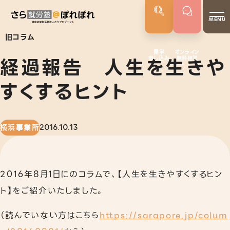
MENU
旧コラム
見学
オンライン
経過報告 人生を生きや
申し込み
無料相談
さらぽれについて
就労実績
すくするヒント
代表者あいさつ
さらぽれの歴史
横浜事業所
2016.10.13
サービス
就労移行支援
2016年8月1日にのコラムで、【人生を生きやすくするヒン
就労定着支援
ト】をご紹介いたしました。
若年者就労支援
（読んでいない方はこちら
https://sarapore.jp/colum
企業向けサービス