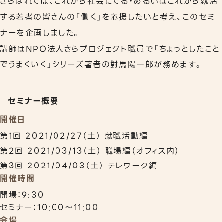
さらぽれでは、これから社会にでる・あるいはこれから就活
する若者の皆さんの「働く」を応援したいと考え、このセミ
リワークプログラム
ナーを企画しました。
相談支援
講師はNPO法人さらプロジェクト職員で「ちょっとしたこと
でうまくいく」シリーズ著者の對馬陽一郎が務めます。
事業所案内
下北沢事業所
秋葉原事業所
セミナー概要
開催日
職員紹介
第1回 2021/02/27（土） 就職活動編
よくあるご質問
第2回 2021/03/13（土） 職場編（オフィス内）
第3回 2021/04/03（土） テレワーク編
開催時間
開場：9:30
セミナー：10:00～11:00
会場