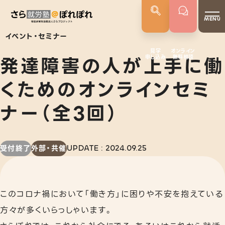
MENU
イベント・セミナー
見学
オンライン
発達障害の人が上手に働
申し込み
無料相談
さらぽれについて
就労実績
くためのオンラインセミ
代表者あいさつ
ナー（全3回）
さらぽれの歴史
サービス
受付終了
外部・共催
UPDATE : 2024.09.25
就労移行支援
就労定着支援
このコロナ禍において「働き方」に困りや不安を抱えている
若年者就労支援
方々が多くいらっしゃいます。
企業向けサービス