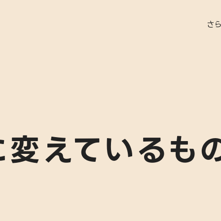
さ
就労実績
に変えているも
代表者あ
さらぽれ