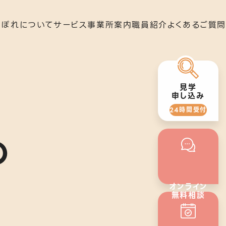
らぽれについて
サービス
事業所案内
職員紹介
よくあるご質問
就労移行支援
下北沢事業所
見学
申し込み
24時間受付
の
いさつ
就労定着支援
秋葉原事業所
オンライン
無料相談
24時間受付
の歴史
若年者就労支援