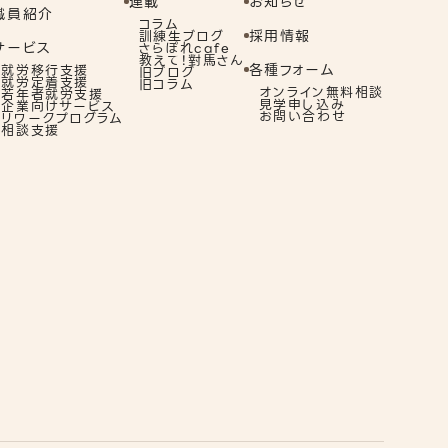
連載
お知らせ
職員紹介
コラム
採用情報
訓練生ブログ
サービス
さらぽれcafe
教えて！對馬さん
各種フォーム
就労移行支援
旧ブログ
就労定着支援
旧コラム
オンライン無料相談
若年者就労支援
見学申し込み
企業向けサービス
お問い合わせ
リワークプログラム
相談支援