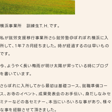
リワークプログラム
相談支援
横浜事業所 訓練生
T.H.
です。
事業所案内
私が就労支援移行事業所さら就労塾＠ぽれぽれ横浜に入
下北沢事業所
所して、１年７カ月経ちました。時が経過するのは早いもの
秋葉原事業所
です。
職員紹介
今、ようやく長い梅雨が明け太陽が昇っている時にブログ
を書いています。
よくあるご質問
さらぽれに入所してから最初は基礎コース、就職準備コー
ス、お寺のイベント、成果発表会のお手伝い、身だしなみセ
ミナーなどの各セミナー、本当にいろいろな事があり、様々
な事を経験させて頂きました。