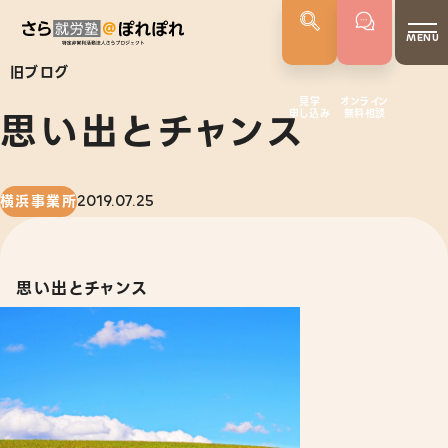
MENU
旧ブログ
見学
オンライン
思い出とチャンス
申し込み
無料相談
さらぽれについて
就労実績
代表者あいさつ
横浜事業所
2019.07.25
さらぽれの歴史
思い出とチャンス
サービス
就労移行支援
就労定着支援
若年者就労支援
企業向けサービス