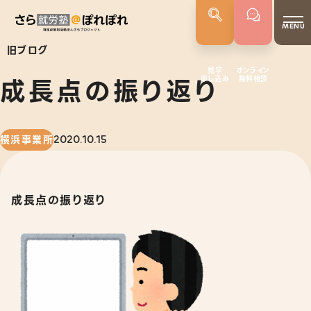
MENU
旧ブログ
見学
オンライン
成長点の振り返り
申し込み
無料相談
さらぽれについて
就労実績
代表者あいさつ
横浜事業所
2020.10.15
さらぽれの歴史
成長点の振り返り
サービス
就労移行支援
就労定着支援
若年者就労支援
企業向けサービス