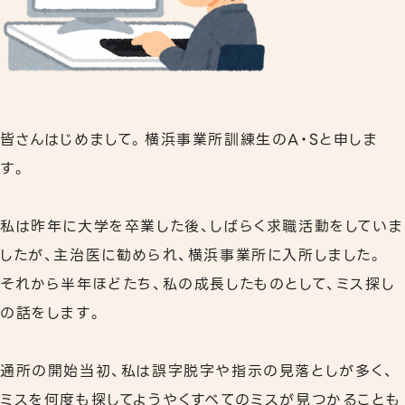
リワークプログラム
相談支援
事業所案内
皆さんはじめまして。横浜事業所訓練生のA・Sと申しま
下北沢事業所
す。
秋葉原事業所
私は昨年に大学を卒業した後、しばらく求職活動をしていま
職員紹介
したが、主治医に勧められ、横浜事業所に入所しました。
よくあるご質問
それから半年ほどたち、私の成長したものとして、ミス探し
の話をします。
通所の開始当初、私は誤字脱字や指示の見落としが多く、
ミスを何度も探してようやくすべてのミスが見つかることも