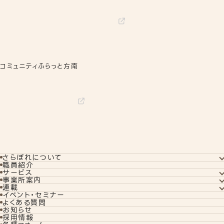
コミュニティふらっと方南
さらぽれについて
さらぽれについてTOP
職員紹介
就労実績
サービス
代表者あいさつ
サービスTOP
事業所案内
さらぽれの歴史
就労移行支援
事業所案内TOP
連載
就労定着支援
下北沢事業所
コラム
イベント・セミナー
若年者就労支援
秋葉原事業所
訓練生ブログ
よくある質問
企業向けサービス
さらぽれcafe
リワークプログラム
お知らせ
教えて！對馬さん
相談支援
採用情報
旧ブログ
旧コラム