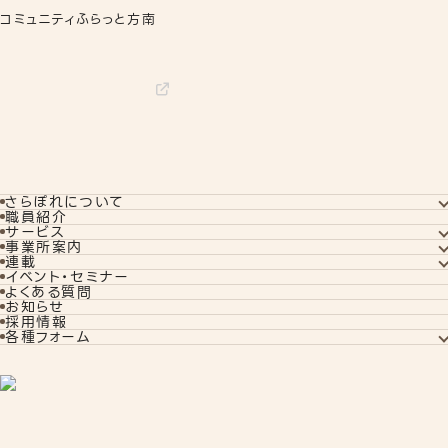
コミュニティふらっと方南
さらぽれについて
さらぽれについてTOP
職員紹介
就労実績
サービス
代表者あいさつ
サービスTOP
事業所案内
さらぽれの歴史
就労移行支援
事業所案内TOP
連載
就労定着支援
下北沢事業所
コラム
イベント・セミナー
若年者就労支援
秋葉原事業所
訓練生ブログ
よくある質問
企業向けサービス
さらぽれcafe
リワークプログラム
お知らせ
教えて！對馬さん
相談支援
採用情報
旧ブログ
旧コラム
各種フォーム
オンライン無料相談
見学申し込み
お問い合わせ