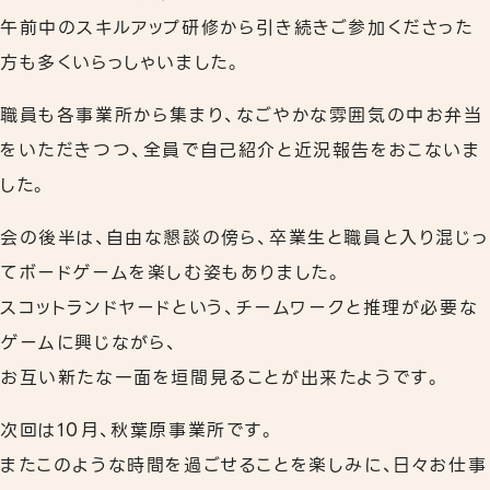
午前中のスキルアップ研修から引き続きご参加くださった
リワークプログラム
方も多くいらっしゃいました。
相談支援
職員も各事業所から集まり、なごやかな雰囲気の中お弁当
事業所案内
をいただきつつ、全員で自己紹介と近況報告をおこないま
下北沢事業所
した。
秋葉原事業所
会の後半は、自由な懇談の傍ら、卒業生と職員と入り混じっ
てボードゲームを楽しむ姿もありました。
職員紹介
スコットランドヤードという、チームワークと推理が必要な
よくあるご質問
ゲームに興じながら、
お互い新たな一面を垣間見ることが出来たようです。
次回は10月、秋葉原事業所です。
またこのような時間を過ごせることを楽しみに、日々お仕事