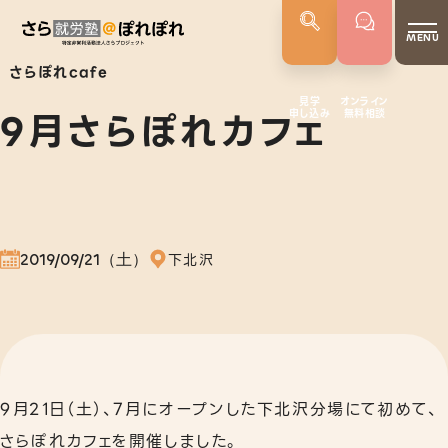
MENU
さらぽれcafe
見学
オンライン
9月さらぽれカフェ
申し込み
無料相談
さらぽれについて
就労実績
代表者あいさつ
さらぽれの歴史
2019/09/21（土）
下北沢
サービス
就労移行支援
就労定着支援
若年者就労支援
9月21日（土）、7月にオープンした下北沢分場にて初めて、
さらぽれカフェを開催しました。
企業向けサービス