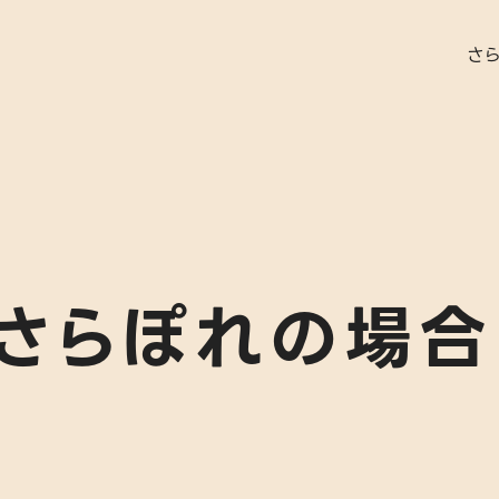
さ
就労実績
さらぽれの場合
代表者あ
さらぽれ