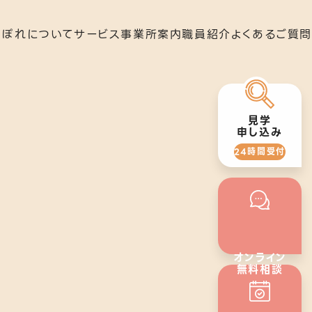
らぽれについて
サービス
事業所案内
職員紹介
よくあるご質問
就労移行支援
下北沢事業所
見学
申し込み
24時間受付
いさつ
就労定着支援
秋葉原事業所
オンライン
無料相談
24時間受付
の歴史
若年者就労支援