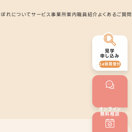
らぽれについて
サービス
事業所案内
職員紹介
よくあるご質問
就労移行支援
下北沢事業所
見学
申し込み
24時間受付
いさつ
就労定着支援
秋葉原事業所
オンライン
無料相談
24時間受付
の歴史
若年者就労支援