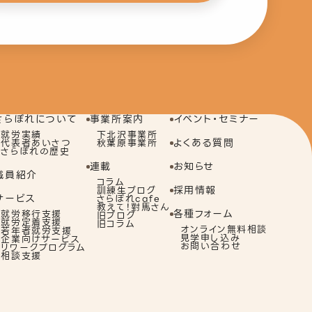
さらぽれについて
事業所案内
イベント・セミナー
就労実績
下北沢事業所
よくある質問
代表者あいさつ
秋葉原事業所
さらぽれの歴史
連載
お知らせ
職員紹介
コラム
採用情報
訓練生ブログ
サービス
さらぽれcafe
教えて！對馬さん
各種フォーム
就労移行支援
旧ブログ
就労定着支援
旧コラム
オンライン無料相談
若年者就労支援
見学申し込み
企業向けサービス
お問い合わせ
リワークプログラム
相談支援