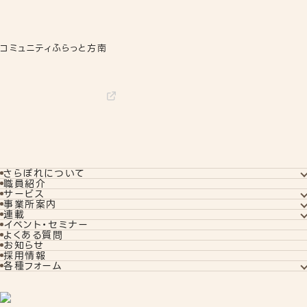
コミュニティふらっと方南
さらぽれについて
さらぽれについてTOP
職員紹介
就労実績
サービス
代表者あいさつ
サービスTOP
事業所案内
さらぽれの歴史
就労移行支援
事業所案内TOP
連載
就労定着支援
下北沢事業所
コラム
イベント・セミナー
若年者就労支援
秋葉原事業所
訓練生ブログ
よくある質問
企業向けサービス
さらぽれcafe
リワークプログラム
お知らせ
教えて！對馬さん
相談支援
採用情報
旧ブログ
旧コラム
各種フォーム
オンライン無料相談
見学申し込み
お問い合わせ