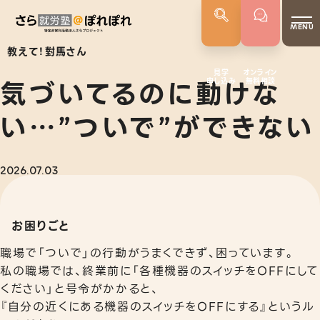
MENU
教えて！對馬さん
見学
オンライン
気づいてるのに動けな
申し込み
無料相談
さらぽれについて
就労実績
い…”ついで”ができない
代表者あいさつ
さらぽれの歴史
2026.07.03
サービス
お困りごと
就労移行支援
職場で「ついで」の行動がうまくできず、困っています。
就労定着支援
私の職場では、終業前に「各種機器のスイッチをOFFにして
若年者就労支援
ください」と号令がかかると、
『自分の近くにある機器のスイッチをOFFにする』というル
企業向けサービス