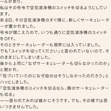
ールがあり、
私はその号令で空気清浄機のスイッチを切るようにしてい
リワークプログラム
ます。
相談支援
ある日、その空気清浄機のすぐ隣に、新しくサーキュレータ
ーが置かれました。
号令が聞こえたので、いつも通りに空気清浄機のスイッチ
事業所案内
をOFF。
下北沢事業所
そのときサーキュレーターも視界には入っていました。
秋葉原事業所
でも「スイッチを切ってください」と言われていないので、そ
のままにしてしまいました。
後から上司に「なぜサーキュレーターも切らなかったのか」
職員紹介
と聞かれ、
よくあるご質問
「気づいていたのになぜ自分はそうしなかったのだろう」と
ハッとしました。
「空気清浄機のスイッチを切るなら、隣のサーキュレーター
も切る」
——言われてみれば確かにそうです。でも、その場では思
いつきませんでした。