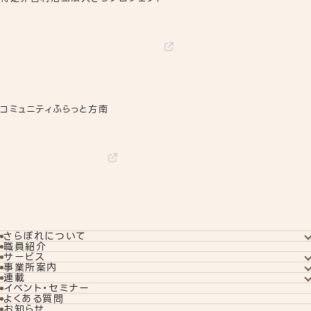
コミュニティふらっと方南
さらぽれについて
さらぽれについてTOP
職員紹介
就労実績
サービス
代表者あいさつ
サービスTOP
事業所案内
さらぽれの歴史
就労移行支援
事業所案内TOP
連載
就労定着支援
下北沢事業所
コラム
イベント・セミナー
若年者就労支援
秋葉原事業所
訓練生ブログ
よくある質問
企業向けサービス
さらぽれcafe
リワークプログラム
お知らせ