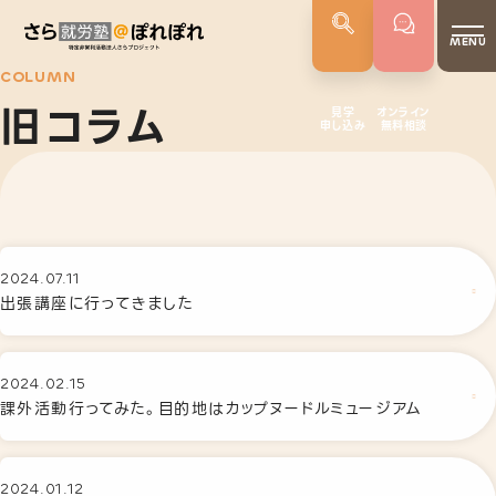
MENU
COLUMN
旧コラム
見学
オンライン
申し込み
無料相談
さらぽれについて
就労実績
代表者あいさつ
さらぽれの歴史
2024.07.11
出張講座に行ってきました
サービス
就労移行支援
2024.02.15
就労定着支援
課外活動行ってみた。目的地はカップヌードルミュージアム
若年者就労支援
企業向けサービス
2024.01.12