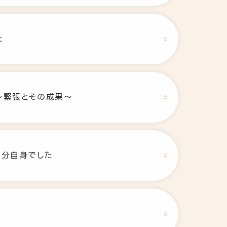
た
～緊張とその成果～
自分自身でした
介