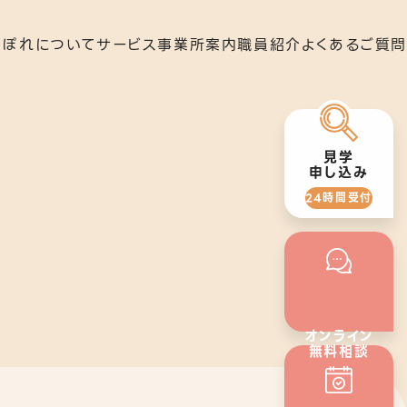
らぽれについて
サービス
事業所案内
職員紹介
よくあるご質問
就労移行支援
下北沢事業所
見学
申し込み
24時間受付
いさつ
就労定着支援
秋葉原事業所
オンライン
無料相談
24時間受付
の歴史
若年者就労支援