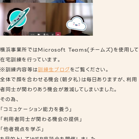
リワークプログラム
相談支援
事業所案内
横浜事業所ではMicrosoft Teams(チームズ)を使用して
下北沢事業所
在宅訓練を行っています。
秋葉原事業所
※訓練内容等は
訓練生ブログ
をご覧ください。
全体で顔を合わせる機会（朝夕礼）は毎日ありますが、利用
職員紹介
者同士が関わりあう機会が激減してしまいました。
よくあるご質問
その為、
「コミュケーション能力を養う」
「利用者同士が関わる機会の提供」
「他者視点を学ぶ」