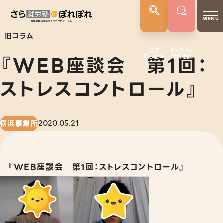
MENU
旧コラム
見学
オンライン
『WEB座談会 第1回：
申し込み
無料相談
さらぽれについて
就労実績
ストレスコントロール』
代表者あいさつ
さらぽれの歴史
横浜事業所
2020.05.21
サービス
就労移行支援
『WEB座談会 第1回：ストレスコントロール』
就労定着支援
若年者就労支援
企業向けサービス